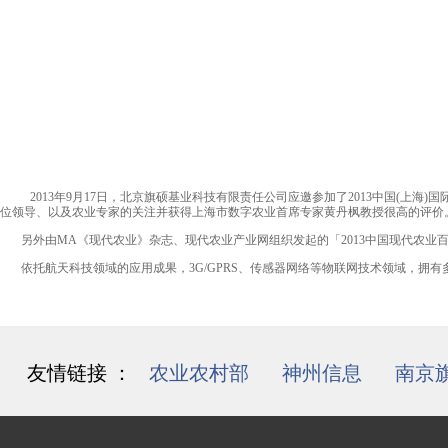
上海
2013年9月17日，北京旗硕基业科技有限责任公司应邀参加了2013中国(上
位领导、以及农业专家的关注并获得上海市数字农业首席专家黄丹枫教授很高的评价
另外由MA《现代农业》杂志、现代农业产业网组织发起的「2013中国现代农业百
依托航天科技领域的应用成果，3G/GPRS、传感器网络等物联网技术领域，拥有
友情链接 ：
农业农村部
/
神州信息
/
南京