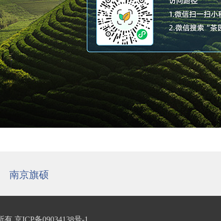
/
南京旗硕
/
 京ICP备09034138号-1